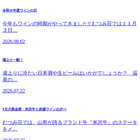
令和８年度ワインの日
今年もワインの時期がやってきました!! むつみ荘では１１月
３日…
2026.08.02
湯上り一献！
湯上りに冷たい日本酒や生ビールはいかがでしょうか？ 温
泉の…
2026.07.22
9月六美会席・米沢牛と赤湯ワインの夕べ
むつみ荘では、山形が誇るブランド牛『米沢牛』のステーキ
をメ…