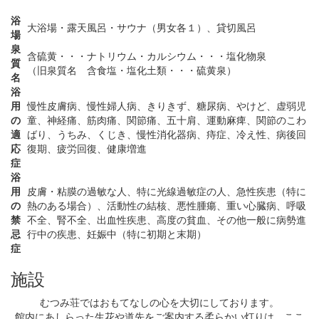
浴
大浴場・露天風呂・サウナ（男女各１）、貸切風呂
場
泉
含硫黄・・・ナトリウム・カルシウム・・・塩化物泉
質
（旧泉質名 含食塩・塩化土類・・・硫黄泉）
名
浴
用
慢性皮膚病、慢性婦人病、きりきず、糖尿病、やけど、虚弱児
の
童、神経痛、筋肉痛、関節痛、五十肩、運動麻痺、関節のこわ
適
ばり、うちみ、くじき、慢性消化器病、痔症、冷え性、病後回
応
復期、疲労回復、健康増進
症
浴
用
皮膚・粘膜の過敏な人、特に光線過敏症の人、急性疾患（特に
の
熱のある場合）、活動性の結核、悪性腫瘍、重い心臓病、呼吸
禁
不全、腎不全、出血性疾患、高度の貧血、その他一般に病勢進
忌
行中の疾患、妊娠中（特に初期と末期）
症
施設
むつみ荘ではおもてなしの心を大切にしております。
館内にあしらった生花や道先をご案内する柔らかい灯りは、ここ